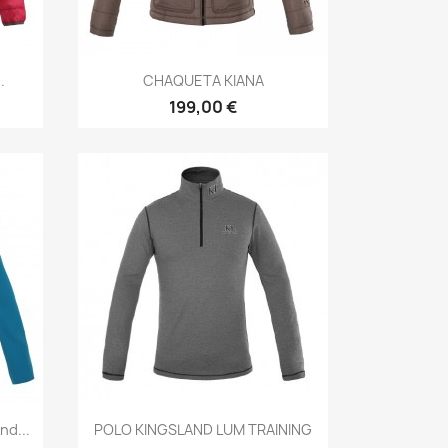
Vista rápida

.
CHAQUETA KIANA
199,00 €
Vista rápida

nd...
POLO KINGSLAND LUM TRAINING