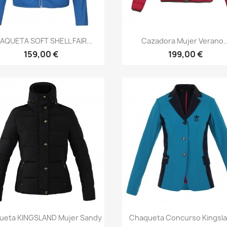
Vista rápida
Vista rápida


AQUETA SOFT SHELL FAIR...
Cazadora Mujer Verano..
159,00 €
199,00 €
Vista rápida
Vista rápida


ueta KINGSLAND Mujer Sandy
Chaqueta Concurso Kingsla