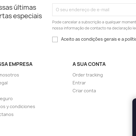
ssas últimas
rtas especiais
Pode cancelar a subscrição a qualquer momento.
nossa informação de contacto na declaração le
Aceito as condições gerais e a polít
SSA EMPRESA
A SUA CONTA
 nosotros
Order tracking
egal
Entrar
Criar conta
seguro
os y condiciones
ctanos