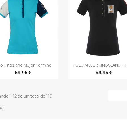
Vista rápida
Vista rápida


lo Kingsland Mujer Termine
POLO MUJER KINGSLAND FI
69,95 €
59,95 €
ndo 1-12 de um total de 116
(s)