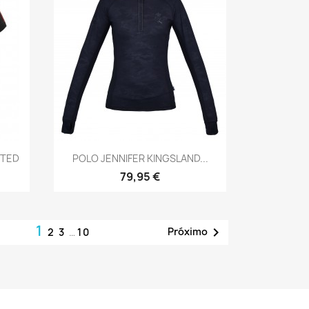
Vista rápida

TTED
POLO JENNIFER KINGSLAND...
79,95 €
1

Próximo
2
3
…
10