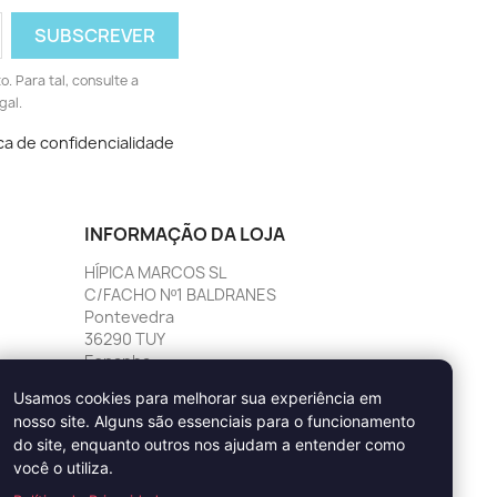
 Para tal, consulte a
gal.
ica de confidencialidade
INFORMAÇÃO DA LOJA
HÍPICA MARCOS SL
C/FACHO Nº1 BALDRANES
Pontevedra
36290 TUY
Espanha
Ligue-nos:
986 60 30 79
Usamos cookies para melhorar sua experiência em
nosso site. Alguns são essenciais para o funcionamento
do site, enquanto outros nos ajudam a entender como
você o utiliza.