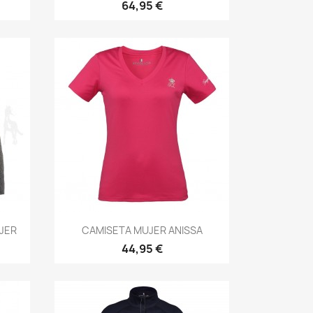
64,95 €
Vista rápida

JER
CAMISETA MUJER ANISSA
44,95 €