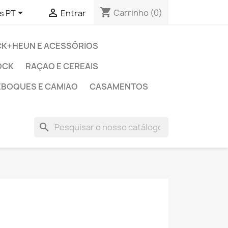
shopping_cart


Carrinho
(0)
s PT
Entrar
CK+HEUN E ACESSÓRIOS
OCK
RAÇAO E CEREAIS
EBOQUES E CAMIAO
CASAMENTOS
search