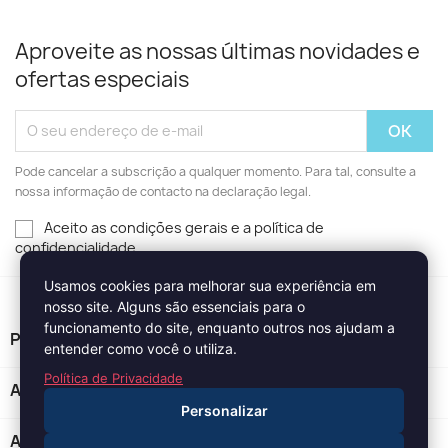
Aproveite as nossas últimas novidades e
ofertas especiais
Pode cancelar a subscrição a qualquer momento. Para tal, consulte a
nossa informação de contacto na declaração legal.
Aceito as condições gerais e a política de
confidencialidade
Usamos cookies para melhorar sua experiência em
nosso site. Alguns são essenciais para o
funcionamento do site, enquanto outros nos ajudam a
PRODUTOS

entender como você o utiliza.
Política de Privacidade
A NOSSA EMPRESA

Personalizar
A SUA CONTA
