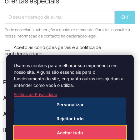
ofertas especiais
Pode cancelar a subscrição a qualquer momento. Para tal, consulte a
nossa informação de contacto na declaração legal.
Aceito as condições gerais e a política de
confidencialidade
Usamos cookies para melhorar sua experiência em
nosso site. Alguns são essenciais para o
funcionamento do site, enquanto outros nos ajudam a
PRODUTOS

entender como você o utiliza.
Política de Privacidade
A NOSSA EMPRESA

Personalizar
A SUA CONTA

Rejeitar tudo
INFORMAÇÃO DA LOJA
keyboard_arrow_down
Aceitar tudo