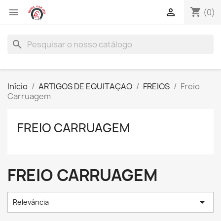
shopping_cart


(0)
search
Início
ARTIGOS DE EQUITAÇAO
FREIOS
Freio
Carruagem
FREIO CARRUAGEM
FREIO CARRUAGEM

Relevância