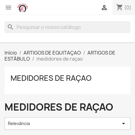
shopping_cart


(0)
search
Início
ARTIGOS DE EQUITAÇAO
ARTIGOS DE
ESTÁBULO
medidores de raçao
MEDIDORES DE RAÇAO
MEDIDORES DE RAÇAO

Relevância