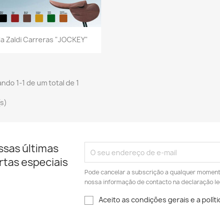
Vista rápida

lla Zaldi Carreras "JOCKEY"
ndo 1-1 de um total de 1
(s)
ssas últimas
rtas especiais
Pode cancelar a subscrição a qualquer momento.
nossa informação de contacto na declaração le
Aceito as condições gerais e a polít