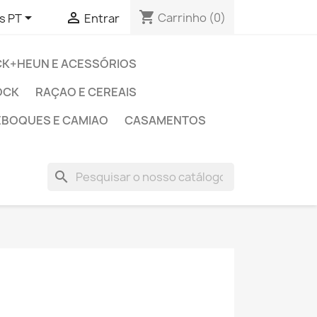
shopping_cart


Carrinho
(0)
s PT
Entrar
CK+HEUN E ACESSÓRIOS
OCK
RAÇAO E CEREAIS
EBOQUES E CAMIAO
CASAMENTOS
search