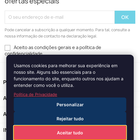
ofertas especiais
Pode cancelar a subscrição a qualquer momento. Para tal, consulte a
nossa informação de contacto na declaração legal.
Aceito as condições gerais e a política de
confidencialidade
Usamos cookies para melhorar sua experiência em
nosso site. Alguns são essenciais para o
funcionamento do site, enquanto outros nos ajudam a
PRODUTOS

entender como você o utiliza.
Política de Privacidade
A NOSSA EMPRESA

Personalizar
A SUA CONTA

Rejeitar tudo
INFORMAÇÃO DA LOJA
keyboard_arrow_down
Aceitar tudo