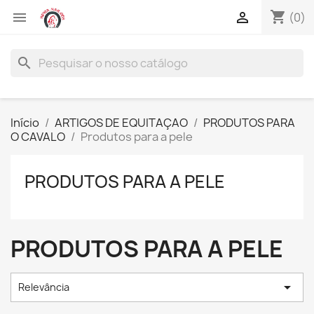
shopping_cart


(0)
search
Início
ARTIGOS DE EQUITAÇAO
PRODUTOS PARA
O CAVALO
Produtos para a pele
PRODUTOS PARA A PELE
PRODUTOS PARA A PELE

Relevância