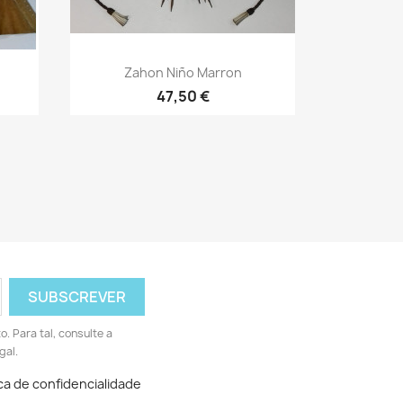
Vista rápida

Zahon Niño Marron
47,50 €
 Para tal, consulte a
gal.
ica de confidencialidade