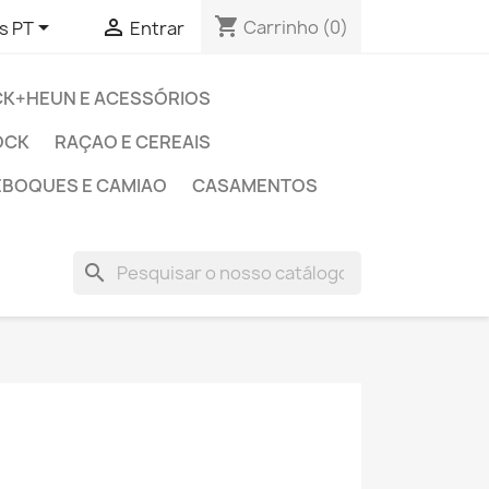
shopping_cart


Carrinho
(0)
s PT
Entrar
CK+HEUN E ACESSÓRIOS
OCK
RAÇAO E CEREAIS
EBOQUES E CAMIAO
CASAMENTOS
search