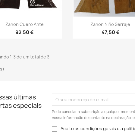
Vista rápida
Vista rápida


Zahon Cuero Ante
Zahon Niño Serraje
92,50 €
47,50 €
ndo 1-3 de um total de 3
(s)
ssas últimas
rtas especiais
Pode cancelar a subscrição a qualquer momento.
nossa informação de contacto na declaração le
Aceito as condições gerais e a polít