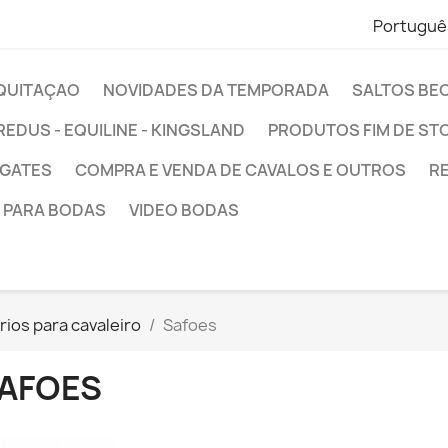
Portuguê
EQUITAÇAO
NOVIDADES DA TEMPORADA
SALTOS BE
REDUS - EQUILINE - KINGSLAND
PRODUTOS FIM DE ST
NGATES
COMPRA E VENDA DE CAVALOS E OUTROS
R
 PARA BODAS
VIDEO BODAS
ios para cavaleiro
Safoes
AFOES