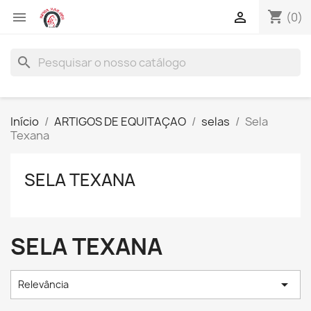
shopping_cart


(0)
search
Início
ARTIGOS DE EQUITAÇAO
selas
Sela
Texana
SELA TEXANA
SELA TEXANA

Relevância