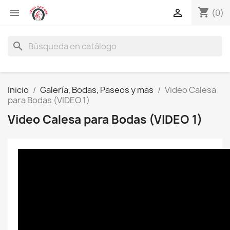
shopping_cart


(0)
search
Inicio
Galería, Bodas, Paseos y mas
Video Calesa
para Bodas (VIDEO 1)
Video Calesa para Bodas (VIDEO 1)