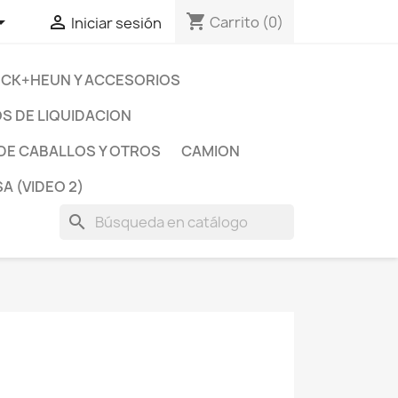
shopping_cart


Carrito
(0)
Iniciar sesión
ECK+HEUN Y ACCESORIOS
S DE LIQUIDACION
DE CABALLOS Y OTROS
CAMION
A (VIDEO 2)
search