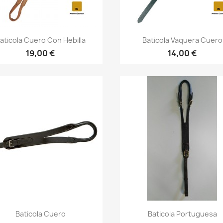
Vista rápida
Vista rápida


aticola Cuero Con Hebilla
Baticola Vaquera Cuero
19,00 €
14,00 €
Vista rápida
Vista rápida


Baticola Cuero
Baticola Portuguesa