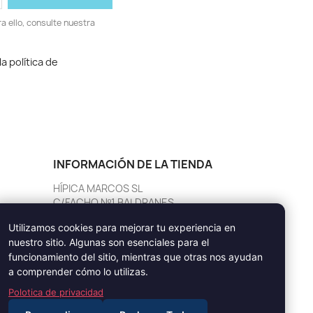
 ello, consulte nuestra
a política de
INFORMACIÓN DE LA TIENDA
HÍPICA MARCOS SL
C/FACHO Nº1 BALDRANES
Pontevedra
Utilizamos cookies para mejorar tu experiencia en
36290 TUY
nuestro sitio. Algunas son esenciales para el
España
funcionamiento del sitio, mientras que otras nos ayudan
Llámenos:
986 60 30 79
a comprender cómo lo utilizas.
Polotica de privacidad