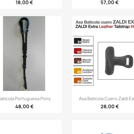
18,00 €
57,00 €
Vista rápida
Vista rápida


Baticola Portuguesa Pony
Asa Baticola Cuero Zaldi E
48,00 €
28,00 €