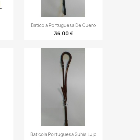
Vista rápida

Baticola Portuguesa De Cuero
36,00 €
Vista rápida

Baticola Portuguesa Suhis Lujo