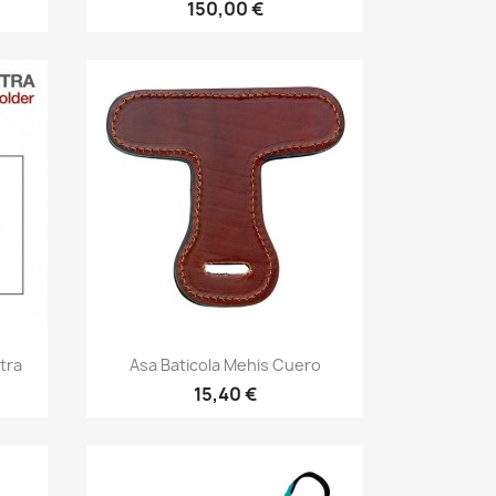
150,00 €
Vista rápida

xtra
Asa Baticola Mehis Cuero
15,40 €