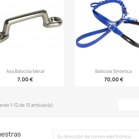
Vista rápida
Vista rápida


Asa Baticola Metal
Baticola Sintetica
7,00 €
70,00 €
ndo 1-12 de 13 artículo(s)
uestras