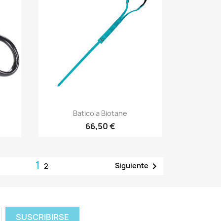
Vista rápida

Baticola Biotane
66,50 €
1

Siguiente
2