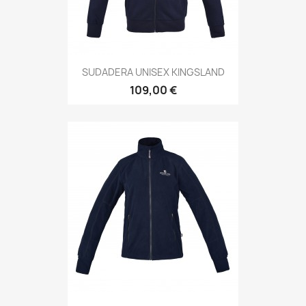
SUDADERA UNISEX KINGSLAND
109,00 €