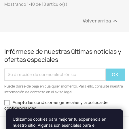
Mostrando 1-10 de 10 artículo(s)
Volver arriba

Infórmese de nuestras últimas noticias y
ofertas especiales
Puede darse de baja en cualquier momento. Para ello, consulte nuestra
información de contacto en el aviso legal.
Acepto las condiciones generales y la política de
confidencialidad
Utilizamos cookies para mejorar tu experiencia en
nuestro sitio. Algunas son esenciales para el