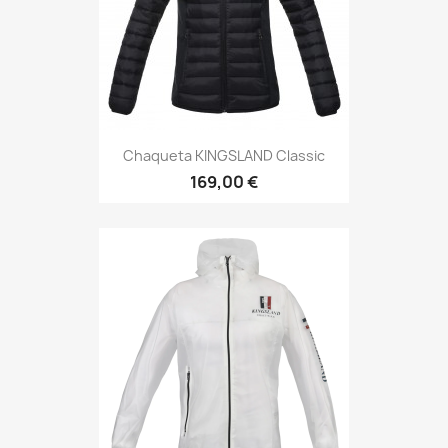
Chaqueta KINGSLAND Classic
169,00 €