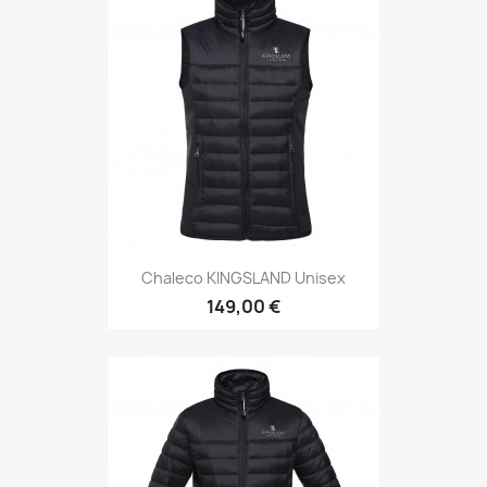
Chaleco KINGSLAND Unisex
149,00 €