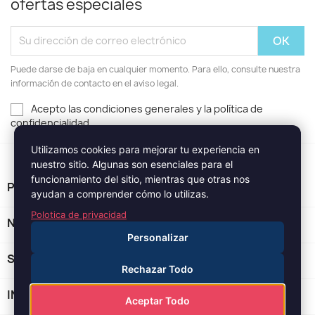
ofertas especiales
Puede darse de baja en cualquier momento. Para ello, consulte nuestra
información de contacto en el aviso legal.
Acepto las condiciones generales y la política de
confidencialidad
Utilizamos cookies para mejorar tu experiencia en
nuestro sitio. Algunas son esenciales para el
funcionamiento del sitio, mientras que otras nos
PRODUCTOS

ayudan a comprender cómo lo utilizas.
Polotica de privacidad
NUESTRA EMPRESA

Personalizar
SU CUENTA

Rechazar Todo
INFORMACIÓN DE LA TIENDA
keyboard_arrow_down
Aceptar Todo