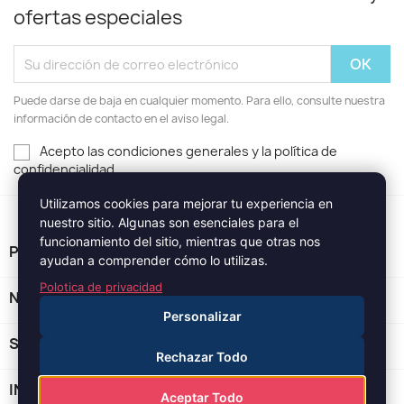
ofertas especiales
Puede darse de baja en cualquier momento. Para ello, consulte nuestra
información de contacto en el aviso legal.
Acepto las condiciones generales y la política de
confidencialidad
Utilizamos cookies para mejorar tu experiencia en
nuestro sitio. Algunas son esenciales para el
funcionamiento del sitio, mientras que otras nos
PRODUCTOS

ayudan a comprender cómo lo utilizas.
Polotica de privacidad
NUESTRA EMPRESA

Personalizar
SU CUENTA

Rechazar Todo
INFORMACIÓN DE LA TIENDA
keyboard_arrow_down
Aceptar Todo