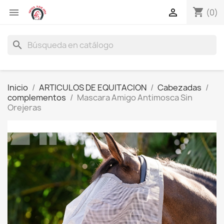
shopping_cart


(0)
search
Inicio
ARTICULOS DE EQUITACION
Cabezadas
complementos
Mascara Amigo Antimosca Sin
Orejeras