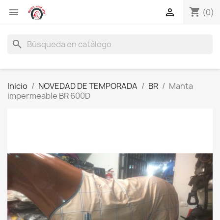
shopping_cart


(0)
search
Inicio
NOVEDAD DE TEMPORADA
BR
Manta
impermeable BR 600D